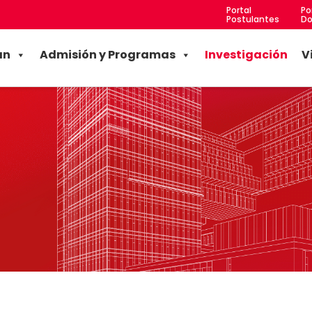
Portal
Po
Postulantes
Do
an
Admisión y Programas
Investigación
V