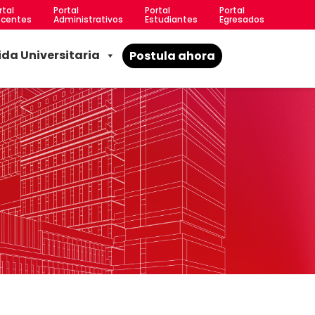
rtal
Portal
Portal
Portal
centes
Administrativos
Estudiantes
Egresados
ida Universitaria
Postula ahora