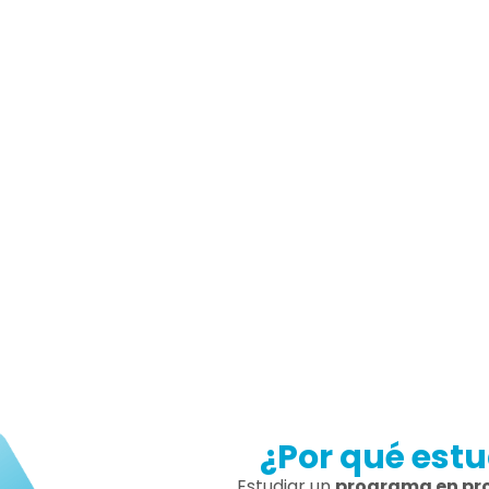
DE ESTUDIO
VACANTES
I
Limitadas
Próxi
¿Por qué estu
Estudiar un
programa en pro