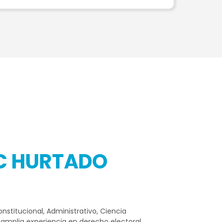
AC HURTADO
stitucional, Administrativo, Ciencia
 amplia experiencia en derecho electoral,