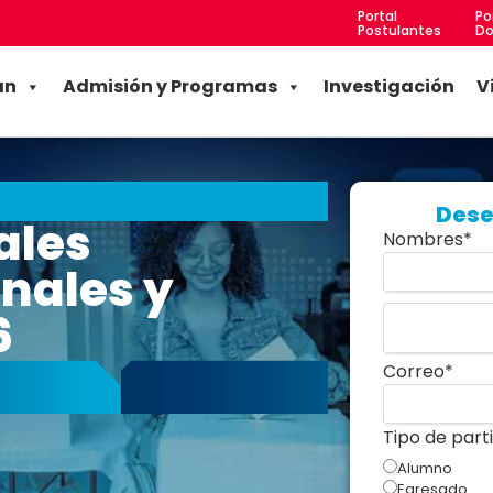
Portal
Po
Postulantes
Do
an
Admisión y Programas
Investigación
V
Dese
ales
Nombres
*
nales y
6
Correo
*
Tipo de part
Alumno
Egresado