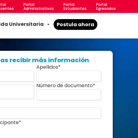
rtal
Portal
Portal
Portal
centes
Administrativos
Estudiantes
Egresados
ida Universitaria
Postula ahora
as recibir más información
Apellidos
*
Número de documento
*
icipante
*