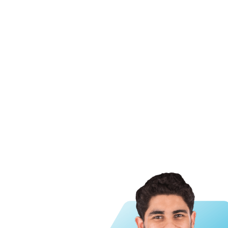
DURACIÓN
MODALIDAD 
04 semanas
21 horas
académicas