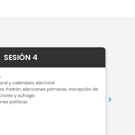
SESIÓN 4
s
Just
oral y calendario electoral
• Jus
s: Padrón, elecciones primarias, inscripción de
• De
ctores y sufragio
• Las
ones políticas