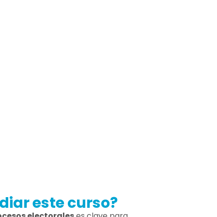
NICIO
CRÉDITOS
mamente
01 crédito
académico
diar este curso?
cesos electorales
es clave para