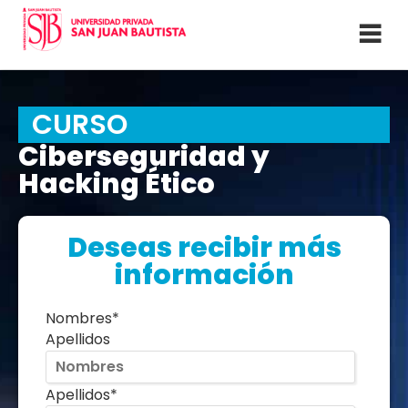
CURSO
Ciberseguridad y
Hacking Ético
Deseas recibir más
información
Nombres
*
Apellidos
Apellidos
*