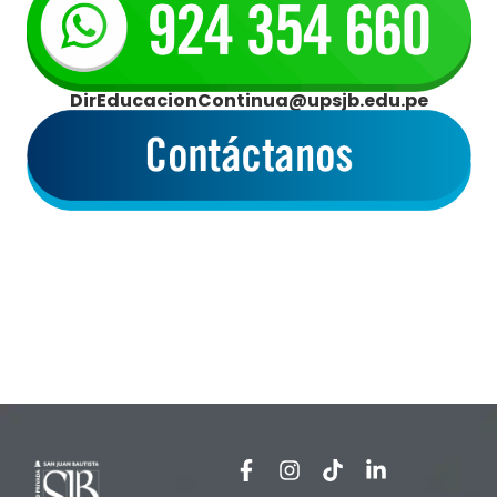
DirEducacionContinua@upsjb.edu.pe