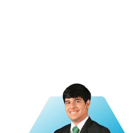
DURACIÓN
MODALIDAD
VACANTES
INICIO
CRÉDITOS
DE
7
Limitadas
Próximamen
1
ESTUDIO
Semanas
Crédito
Académ
18
horas
académicas