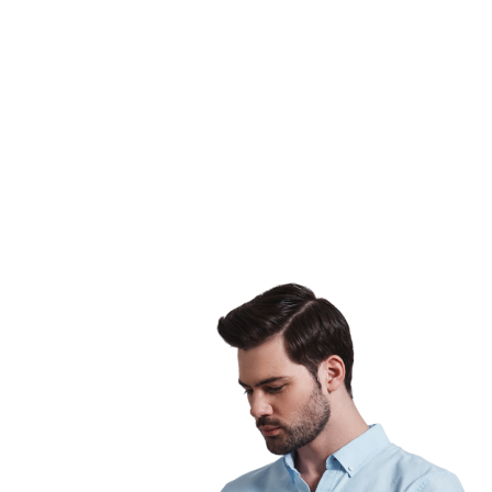
1
Limitadas
Próximamen
2
ESTUDIO
mes
crédito
- 8
académ
sesiones
32
horas
académicas