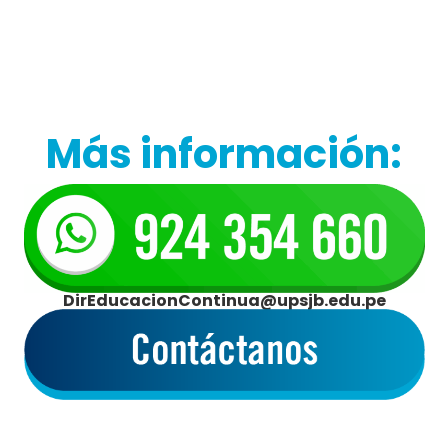
Más información:
DirEducacionContinua@upsjb.edu.pe