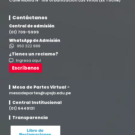
Calle Albilla N° 108 Urbanización Las Viñas (Ex Toche)
Contáctanos
Central de admisión
(01) 709-5999
WhatsApp de Admisión
950 322 888
¿Tienes un reclamo?
Ingresa aquí
Escríbenos
Mesa de Partes Virtual -
mesadepartes@upsjb.edu.pe
Central Institucional
(01) 6449131
Transparencia