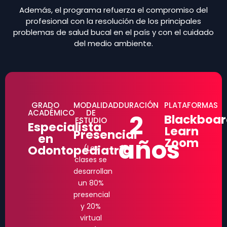
Además, el programa refuerza el compromiso del
profesional con la resolución de los principales
problemas de salud bucal en el país y con el cuidado
del medio ambiente.
GRADO
MODALIDAD
DURACIÓN
PLATAFORMAS
ACADÉMICO
DE
2
Blackboar
ESTUDIO
Especialista
Learn
Presencial
en
años
Zoom
Odontopediatría
(Las
clases se
desarrollan
un 80%
presencial
y 20%
virtual